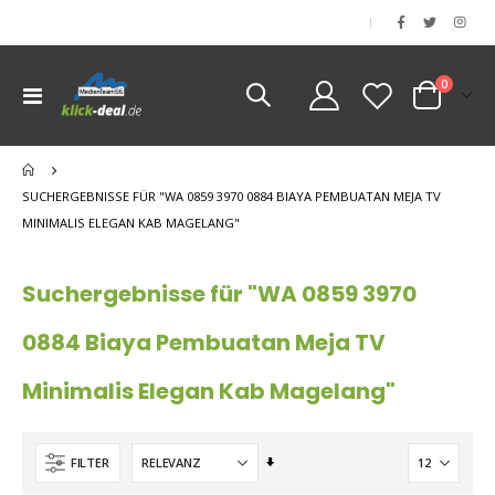
|
Artikel
0
Navigation
Cart
umschalten
nen
nen
SUCHERGEBNISSE FÜR "WA 0859 3970 0884 BIAYA PEMBUATAN MEJA TV
nen
MINIMALIS ELEGAN KAB MAGELANG"
nen
Suchergebnisse für "WA 0859 3970
0884 Biaya Pembuatan Meja TV
Minimalis Elegan Kab Magelang"
Aufsteigend
FILTER
sortieren