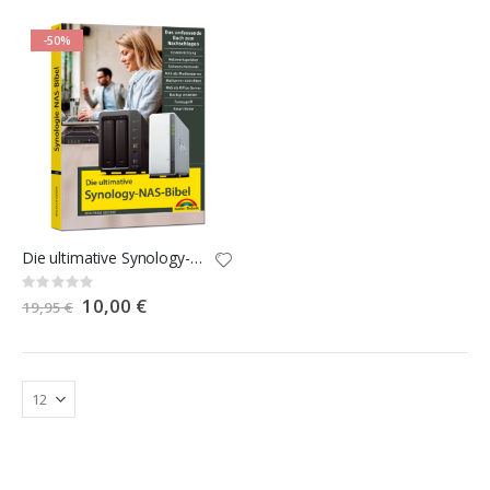
-50%
Die ultimative Synology-NAS-Bibel
Rating:
0%
Special
10,00 €
19,95 €
Price