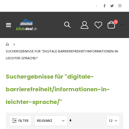
|
Artikel
0
Navigation
Cart
umschalten
nen
nen
SUCHERGEBNISSE FÜR "DIGITALE-BARRIEREFREIHEIT/INFORMATIONEN-IN-
LEICHTER-SPRACHE/"
Suchergebnisse für "digitale-
barrierefreiheit/informationen-in-
leichter-sprache/"
Aufsteigend
FILTER
sortieren