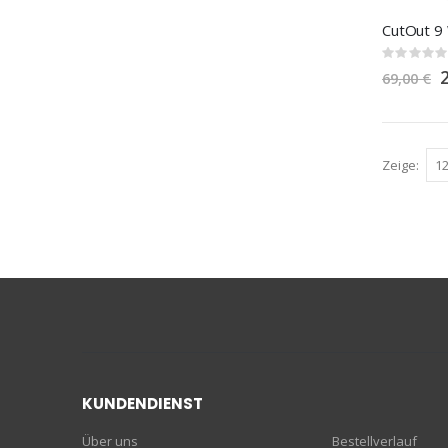
CutOut 9
Rating:
0%
S
69,00 €
P
Zeige
KUNDENDIENST
Über uns
Bestellverlauf