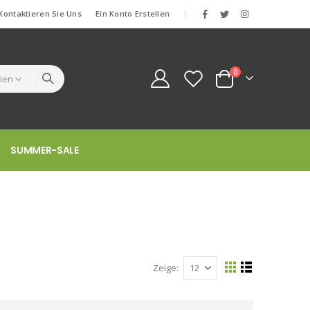
Kontaktieren Sie Uns
Ein Konto Erstellen
|
Artikel
0
Cart
SUMMER-SALE
Zeige
Anzeigen
Liste
Liste
als