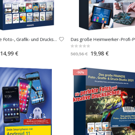
Das große Foto-, Grafik- und Druckstudio 2023
Rating:
0%
Special
Special
14,99 €
19,98 €
569,56 €
Price
Price
-96%