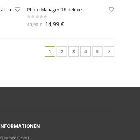
Das große Foto-Paket zur Porträt- und Akt-Fotografie
Photo Manager 16 deluxe
Rating:
0%
Special
14,99 €
49,90 €
Price
Seite
Sie lesen gerade die Seite
Seite
Seite
Seite
Seite
Seite
Weiter
1
2
3
4
5
INFORMATIONEN
enTeam66 GmbH