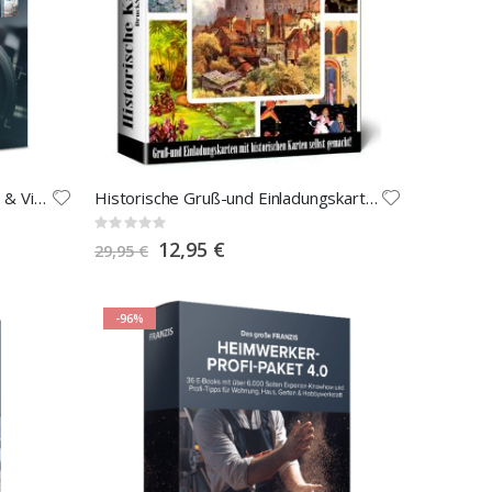
Das große FRANZIS Fotografie- & Video-Paket 2024
Historische Gruß-und Einladungskarten
Rating:
0%
Special
12,95 €
29,95 €
Price
-96%