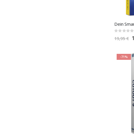
Dein Smar
Rating:
0%
S
19,95 €
P
-71%