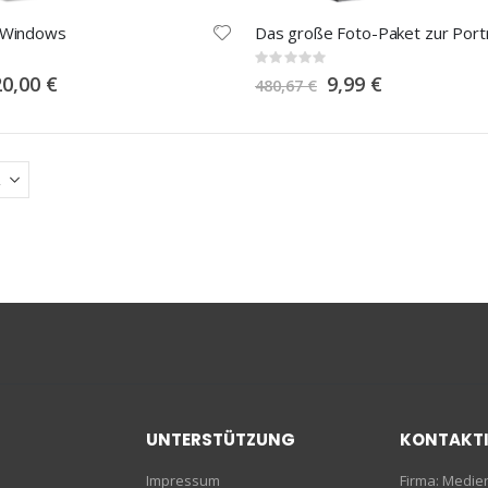
 Windows
Rating:
0%
pecial
Special
20,00 €
9,99 €
480,67 €
rice
Price
UNTERSTÜTZUNG
KONTAKT
Impressum
Firma: Medi