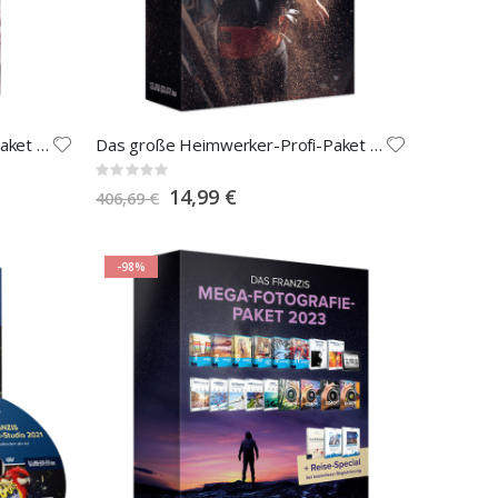
Das große Heimwerker-Profi-Paket 5.0
Das große Heimwerker-Profi-Paket 4.0
Rating:
0%
Special
14,99 €
406,69 €
Price
-98%