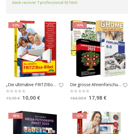
dank recover 7 professional 92 html
-50%
-90%
„Die ultimative FRITZ!Box-Bibel! 4. Auflage“
Die grosse Ahnenforschungs-Suite 2023
Rating:
Rating:
0%
0%
Special
10,00 €
Special
17,98 €
19,95 €
184,00 €
Price
Price
-98%
-97%