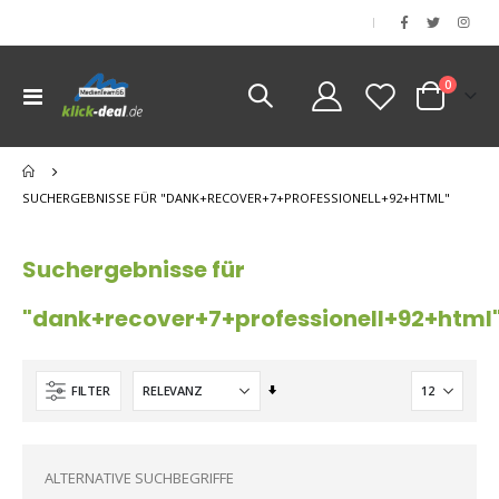
|
Artikel
0
Navigation
Cart
umschalten
SUCHERGEBNISSE FÜR "DANK+RECOVER+7+PROFESSIONELL+92+HTML"
Suchergebnisse für
"dank+recover+7+professionell+92+html
Aufsteigend
FILTER
sortieren
ALTERNATIVE SUCHBEGRIFFE