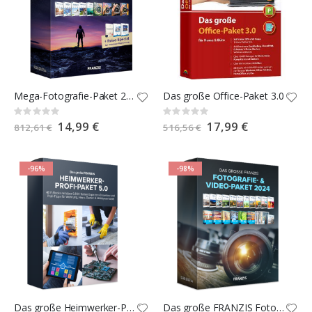
Mega-Fotografie-Paket 2023
Das große Office-Paket 3.0
Rating:
Rating:
0%
0%
Special
14,99 €
Special
17,99 €
812,61 €
516,56 €
Price
Price
-96%
-98%
Das große Heimwerker-Profi-Paket 5.0
Das große FRANZIS Fotografie- & Video-Paket 2024