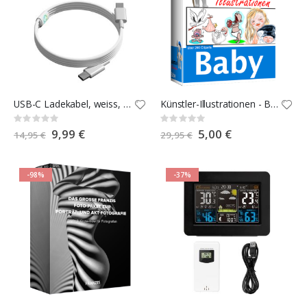
USB-C Ladekabel, weiss, 1,5 m
Künstler-Illustrationen - Baby
Rating:
Rating:
0%
0%
Special
9,99 €
Special
5,00 €
14,95 €
29,95 €
Price
Price
-98%
-37%