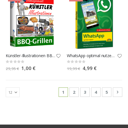
Künstler-Illustrationen BBQ-Grillen
WhatsApp optimal nutzen - 4. Auflage
Rating:
Rating:
0%
0%
Special
1,00 €
Special
4,99 €
29,95 €
19,99 €
Price
Price
Seite
Sie lesen gerade die Seite
Seite
Seite
Seite
Seite
Seit
Weit
1
2
3
4
5