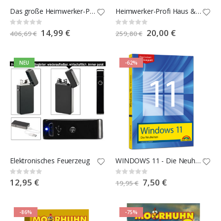
Das große Heimwerker-Profi-Paket 4.0
Heimwerker-Profi Haus & Garten 2.0 E-Book-Paket
Rating:
Rating:
0%
0%
Special
14,99 €
Special
20,00 €
406,69 €
259,80 €
Price
Price
NEU
-62%
Elektronisches Feuerzeug
WINDOWS 11 - Die Neuheiten
Rating:
Rating:
0%
0%
12,95 €
Special
7,50 €
19,95 €
Price
-86%
-75%