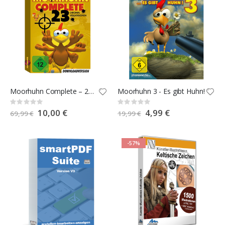
Moorhuhn Complete – 23 original Vollversionen
Moorhuhn 3 - Es gibt Huhn!
Rating:
Rating:
0%
0%
Special
10,00 €
Special
4,99 €
69,99 €
19,99 €
Price
Price
-57%