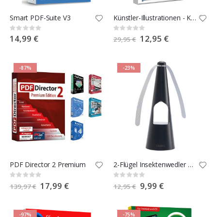
Smart PDF-Suite V3
Künstler-Illustrationen - Keltische Zeichen
Rating:
Rating:
0%
0%
14,99 €
Special
12,95 €
29,95 €
Price
-87%
-23%
PDF Director 2 Premium
2-Flügel Insektenwedler mit LED-Beleuchtung
Rating:
Rating:
0%
0%
Special
17,99 €
Special
9,99 €
139,97 €
12,95 €
Price
Price
-97%
-75%