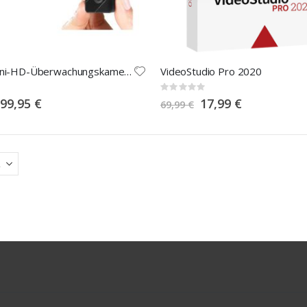
Mobile Mini-HD-Überwachungskamera mit Bewegungssensor
VideoStudio Pro 2020
Rating:
0%
Special
Special
99,95 €
17,99 €
69,99 €
Price
Price