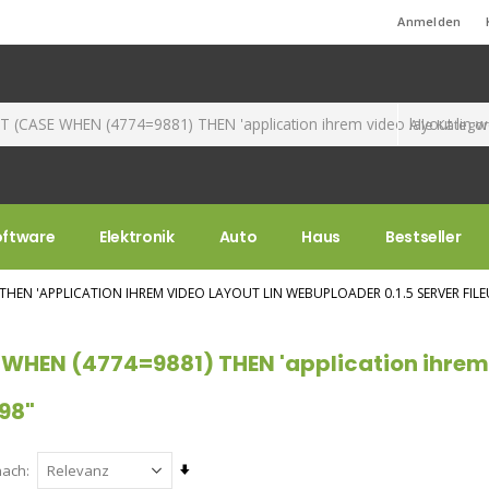
Standard-Willkommensnachricht!
Anmelden
oftware
Elektronik
Auto
Haus
Bestseller
THEN 'APPLICATION IHREM VIDEO LAYOUT LIN WEBUPLOADER 0.1.5 SERVER FILEU
WHEN (4774=9881) THEN 'application ihrem v
 98"
Aufsteigend
nach