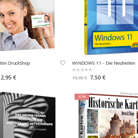
rten DruckShop
WINDOWS 11 - Die Neuheiten
Rating:
0%
pecial
Special
12,95 €
7,50 €
19,95 €
rice
Price
-57%