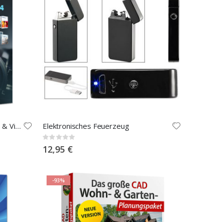
Das große FRANZIS Fotografie- & Video-Paket 2024
Elektronisches Feuerzeug
Rating:
0%
12,95 €
-93%