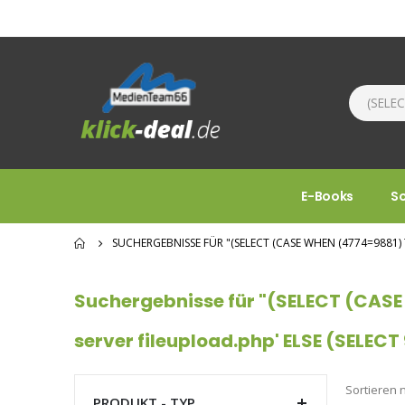
E-Books
S
SUCHERGEBNISSE FÜR "(SELECT (CASE WHEN (4774=9881) 
Suchergebnisse für "(SELECT (CASE 
server fileupload.php' ELSE (SELECT
Sortieren 
PRODUKT - TYP