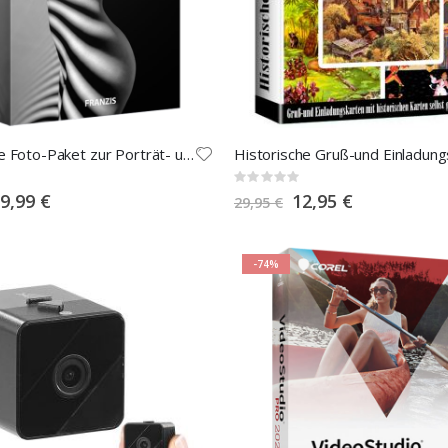
Das große Foto-Paket zur Porträt- und Akt-Fotografie
Rating:
0%
Special
Special
9,99 €
12,95 €
29,95 €
Price
Price
-74%