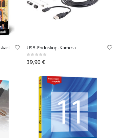
Historische Gruß-und Einladungskarten
USB-Endoskop-Kamera
Rating:
0%
39,90 €