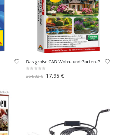
Das große CAD Wohn- und Garten-Planungspaket 2023 inkl. E-Books.
Rating:
0%
Special
17,95 €
264,82 €
Price