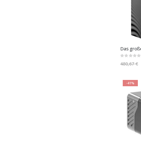
Rating:
0%
480,67 €
-41%