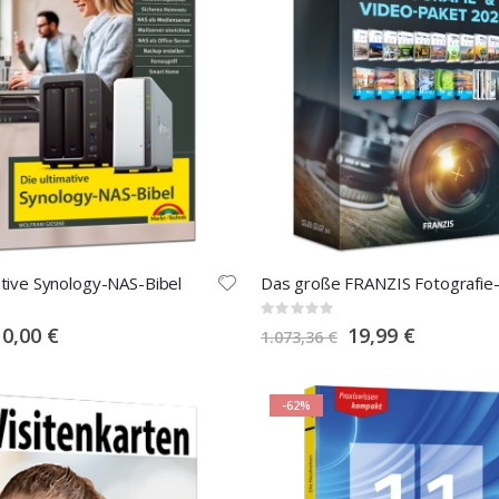
ative Synology-NAS-Bibel
Rating:
0%
pecial
Special
10,00 €
19,99 €
1.073,36 €
rice
Price
-62%